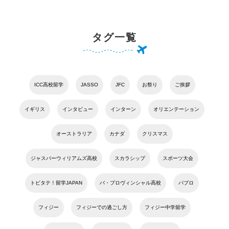
タグ一覧
ICC高校留学
JASSO
JFC
お祭り
ご挨拶
イギリス
インタビュー
インターン
オリエンテーション
オーストラリア
カナダ
クリスマス
ジャスパーウィリアムズ高校
スカラシップ
スポーツ大会
トビタテ！留学JAPAN
バ・プロヴィンシャル高校
パブロ
フィジー
フィジーでの過ごし方
フィジー中学留学