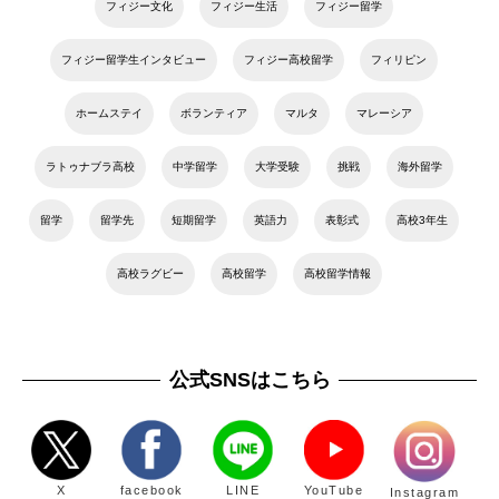
フィジー文化
フィジー生活
フィジー留学
フィジー留学生インタビュー
フィジー高校留学
フィリピン
ホームステイ
ボランティア
マルタ
マレーシア
ラトゥナブラ高校
中学留学
大学受験
挑戦
海外留学
留学
留学先
短期留学
英語力
表彰式
高校3年生
高校ラグビー
高校留学
高校留学情報
公式SNSはこちら
X
facebook
LINE
YouTube
Instagram