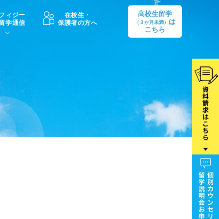
高校生留学
フィジー
在校生・
は
留学通信
保護者の方へ
（３か月未満）
こちら
卒業後の進路
生活情報
出願方法
中学・高校留学の費用Q&A
学生インタビュー（卒業生）
留学後の大学進学Q&A