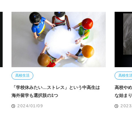
高校生活
高校生
「学校休みたい…ストレス」という中高生は
高校や
海外留学も選択肢の1つ
な始ま
2024/01/09
2023