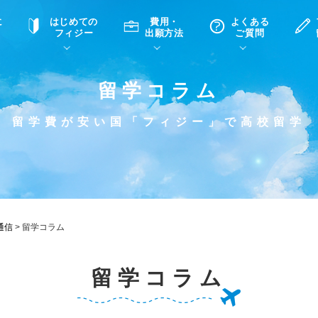
に
はじめての
費用・
よくある
フィジー
出願方法
ご質問
留学コラム
て
A
P
中学・高校留学の意義
滞在先
高校留学
ホームステイQ&A
学生インタビュー（在校生）
留学費が安い国「フィジー」で高校留学
入学選考試験Q&A
通信
>
留学コラム
留学コラム