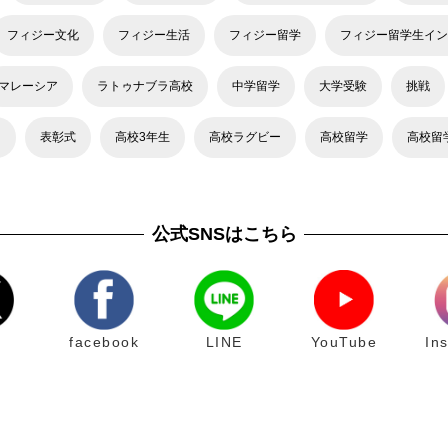
フィジー文化
フィジー生活
フィジー留学
フィジー留学生イン
マレーシア
ラトゥナブラ高校
中学留学
大学受験
挑戦
力
表彰式
高校3年生
高校ラグビー
高校留学
高校留
公式SNSはこちら
facebook
LINE
YouTube
In