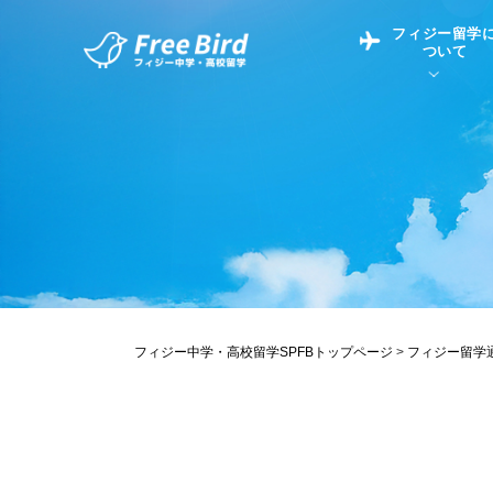
フィジー留学
ついて
フィジー留学につい
フィジー情報
中学留学
フィジーでの生活Q&
フィジー留学通信TO
現地高校Q&A
留学コラム
英語についてQ&A
フィジー中学・高校留学SPFBトップページ
>
フィジー留学