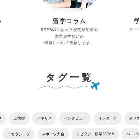
）
留学コラム
SPFBのスタッフが英語学習や
フィ
大学進学などの
情報について発信します。
タグ一覧
り
ご挨拶
イギリス
インタビュー
インターン
オリ
スカラシップ
スポーツ大会
トビタテ！留学JAPAN
バ・プ