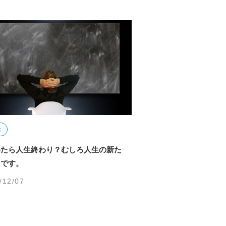
活
めたら人生終わり？むしろ人生の新た
りです。
/12/07