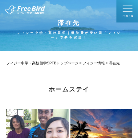
滞在先
フィジー中学・高校留学｜留学費が安い国「フィジ
ー」で夢を実現！
フィジー中学・高校留学SPFBトップページ
>
フィジー情報
>
滞在先
ホームステイ