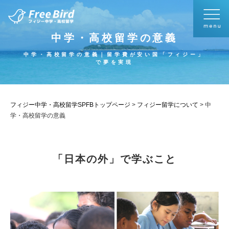
中学・高校留学の意義
中学・高校留学の意義｜留学費が安い国「フィジー」
で夢を実現
フィジー中学・高校留学SPFBトップページ
>
フィジー留学について
>
中
学・高校留学の意義
「日本の外」で学ぶこと