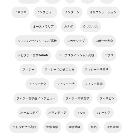
イギリス
インタビュー
インターン
オリエンテーション
オーストラリア
カナダ
クリスマス
ジャスパーウィリアムズ高校
スカラシップ
スポーツ大会
トビタテ！留学JAPAN
バ・プロヴィンシャル高校
パブロ
フィジー
フィジーでの過ごし方
フィジー中学留学
フィジー文化
フィジー生活
フィジー留学
フィジー留学生インタビュー
フィジー高校留学
フィリピン
ホームステイ
ボランティア
マルタ
マレーシア
ラトゥナブラ高校
中学留学
大学受験
挑戦
海外留学