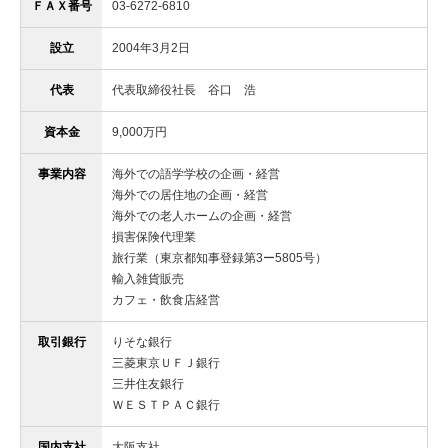
ＦＡＸ番号
03-6272-6810
設立
2004年3月2日
代表
代表取締役社長 谷口 浩
資本金
9,000万円
事業内容
海外での語学学校の企画・経営
海外での居住地の企画・経営
海外での老人ホームの企画・経営
損害保険代理業
旅行業（東京都知事登録第3ー5805号）
輸入雑貨販売
カフェ・飲食店経営
取引銀行
りそな銀行
三菱東京ＵＦＪ銀行
三井住友銀行
ＷＥＳＴＰＡＣ銀行
国内支社
大阪支社