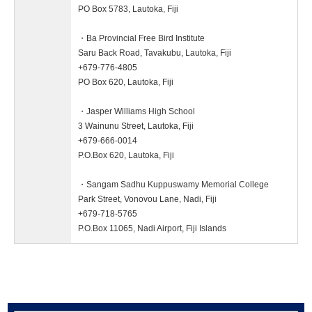
PO Box 5783, Lautoka, Fiji
・Ba Provincial Free Bird Institute
Saru Back Road, Tavakubu, Lautoka, Fiji
+679-776-4805
PO Box 620, Lautoka, Fiji
・Jasper Williams High School
3 Wainunu Street, Lautoka, Fiji
+679-666-0014
P.O.Box 620, Lautoka, Fiji
・Sangam Sadhu Kuppuswamy Memorial College
Park Street, Vonovou Lane, Nadi, Fiji
+679-718-5765
P.O.Box 11065, Nadi Airport, Fiji Islands