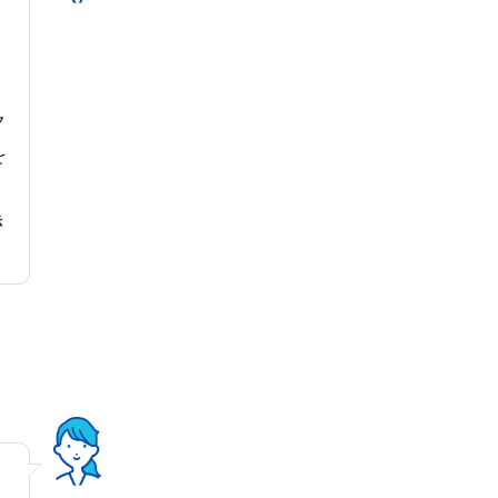
ク
を
き