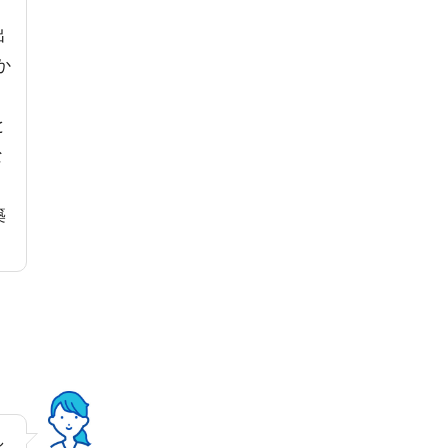
。
出
か
と
な
築
し