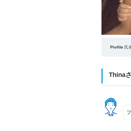
Profile
氏名
Thi