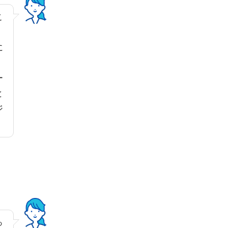
こ
に
ー
と
ジ
っ