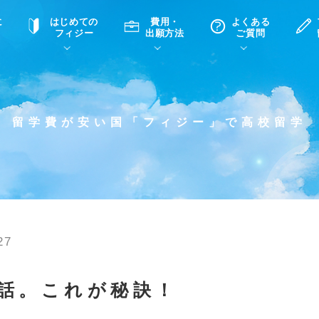
に
はじめての
費用・
よくある
フィジー
出願方法
ご質問
て
A
P
中学・高校留学の意義
滞在先
高校留学
ホームステイQ&A
学生インタビュー（在校生）
留学費が安い国「フィジー」で高校留学
入学選考試験Q&A
27
話。これが秘訣！