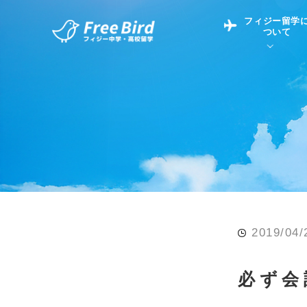
フィジー留学
ついて
フィジー留学につい
フィジー情報
中学留学
フィジーでの生活Q&
フィジー留学通信TO
現地高校Q&A
留学コラム
英語についてQ&A
2019/04/
必ず会