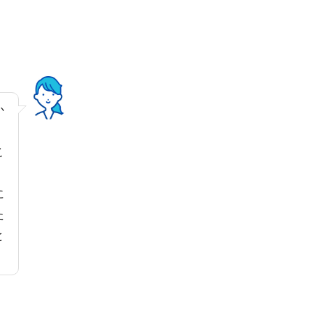
か
こ
に
た
と