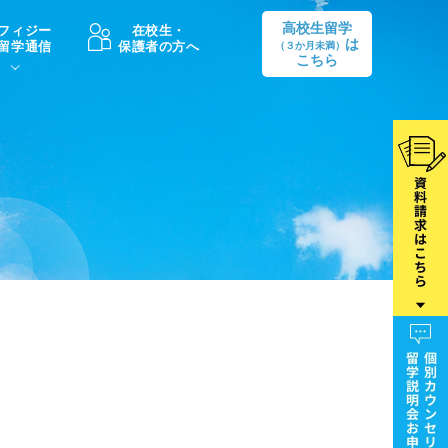
高校生留学
フィジー
在校生・
は
留学通信
保護者の方へ
（３か月未満）
こちら
卒業後の進路
生活情報
出願方法
中学・高校留学の費用Q&A
学生インタビュー（卒業生）
留学後の大学進学Q&A