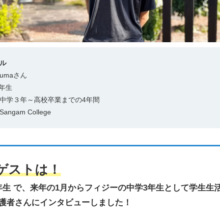
ル
zumaさん
2年生
中学３年～高校卒業までの4年間
ngam College
ゲストは！
年生 で、来年の1月からフィジーの中学3年生として学生生
護者さんにインタビューしました！