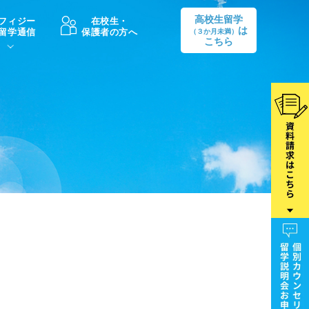
高校生留学
フィジー
在校生・
は
留学通信
保護者の方へ
（３か月未満）
こちら
卒業後の進路
生活情報
出願方法
中学・高校留学の費用Q&A
学生インタビュー（卒業生）
留学後の大学進学Q&A