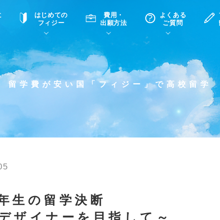
に
はじめての
費用・
よくある
フィジー
出願方法
ご質問
て
A
P
中学・高校留学の意義
滞在先
高校留学
ホームステイQ&A
学生インタビュー（在校生）
留学費が安い国「フィジー」で高校留学
入学選考試験Q&A
05
年生の留学決断
デザイナーを目指して～