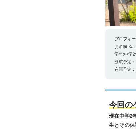
プロフィー
お名前:Ka
学年:中学
渡航予定：
在籍予定：Sa
今回の
現在中学2
生とその保