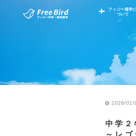
フィジー留学
ついて
フィジー留学につい
フィジー情報
中学留学
フィジーでの生活Q&
フィジー留学通信TO
現地高校Q&A
留学コラム
英語についてQ&A
2026/01/
中学２
～レゴ