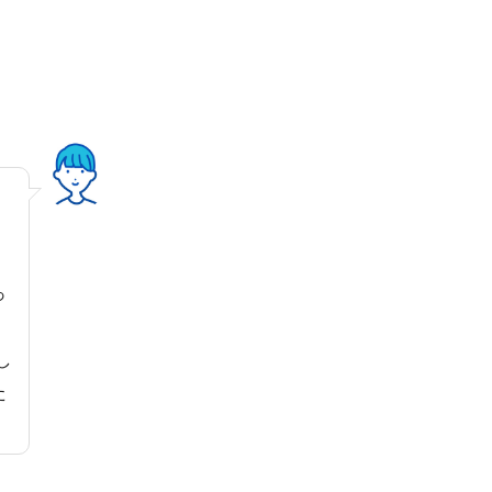
っ
し
た