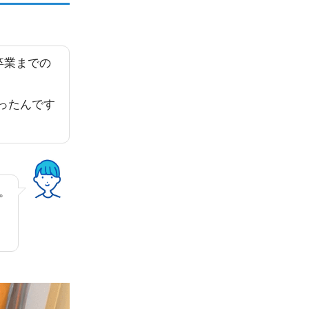
卒業までの
ったんです
。
、