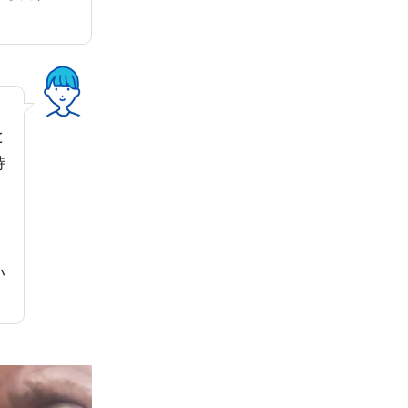
と
持
い