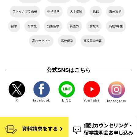
ラトゥナブラ高校
中学留学
大学受験
挑戦
海外留学
留学
留学先
短期留学
英語力
表彰式
高校3年生
高校ラグビー
高校留学
高校留学情報
公式SNSはこちら
X
facebook
LINE
YouTube
Instagram