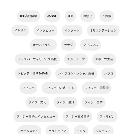
ICC高校留学
JASSO
JFC
お祭り
ご挨拶
イギリス
インタビュー
インターン
オリエンテーション
オーストラリア
カナダ
クリスマス
ジャスパーウィリアムズ高校
スカラシップ
スポーツ大会
トビタテ！留学JAPAN
バ・プロヴィンシャル高校
パブロ
フィジー
フィジーでの過ごし方
フィジー中学留学
フィジー文化
フィジー生活
フィジー留学
フィジー留学生インタビュー
フィジー高校留学
フィリピン
ホームステイ
ボランティア
マルタ
マレーシア