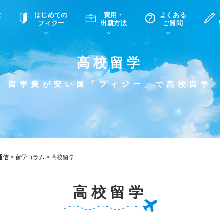
に
はじめての
費用・
よくある
フィジー
出願方法
ご質問
高校留学
て
A
P
中学・高校留学の意義
滞在先
高校留学
ホームステイQ&A
学生インタビュー（在校生）
留学費が安い国「フィジー」で高校留学
入学選考試験Q&A
通信
>
留学コラム
>
高校留学
高校留学