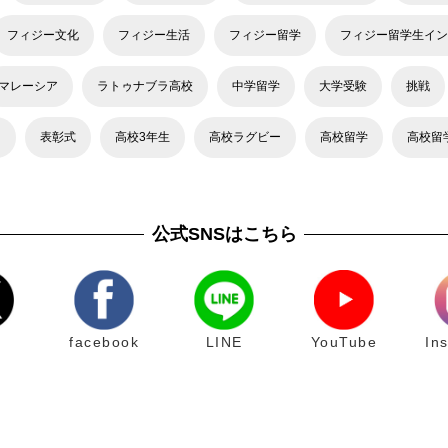
フィジー文化
フィジー生活
フィジー留学
フィジー留学生イン
マレーシア
ラトゥナブラ高校
中学留学
大学受験
挑戦
力
表彰式
高校3年生
高校ラグビー
高校留学
高校留
公式SNSはこちら
facebook
LINE
YouTube
In