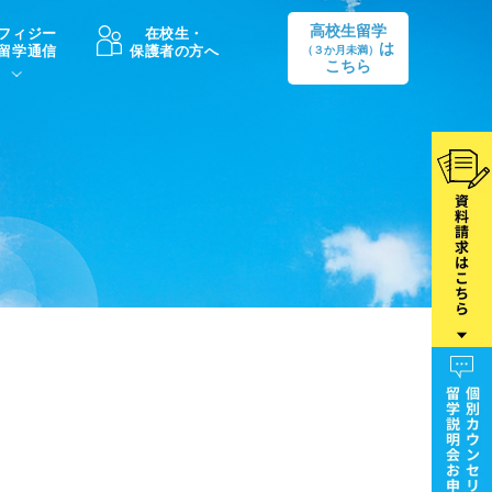
高校生留学
フィジー
在校生・
は
留学通信
保護者の方へ
（３か月未満）
こちら
卒業後の進路
生活情報
出願方法
中学・高校留学の費用Q&A
学生インタビュー（卒業生）
留学後の大学進学Q&A