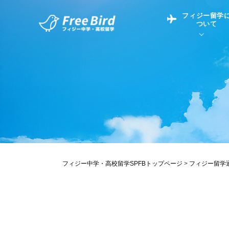
フィジー留学
ついて
フィジー留学につい
フィジー情報
中学留学
フィジーでの生活Q&
フィジー留学通信TO
現地高校Q&A
留学コラム
英語についてQ&A
フィジー中学・高校留学SPFBトップページ
>
フィジー留学