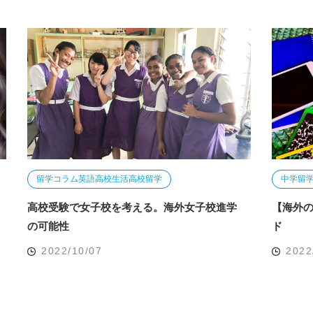
留学コラム
英語
高校生活
高校留学
中学留
高校受験で女子校を考える。海外女子校進学
【海外
の可能性
ド
2022/10/07
2022