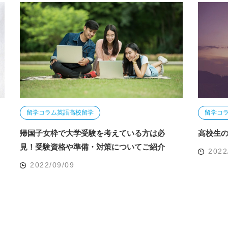
留学コラム
英語
高校留学
留学コ
帰国子女枠で大学受験を考えている方は必
高校生の
見！受験資格や準備・対策についてご紹介
2022
2022/09/09