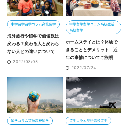
中学留学
留学コラム
高校留学
中学留学
留学コラム
高校生活
高校留学
海外旅行や留学で価値観は
ホームステイとは？体験で
変わる？変わる人と変わら
きることとデメリット、近
ない人との違いについて
年の事情についてご説明
2022/08/05
2022/07/24
留学コラム
英語
高校留学
留学コラム
英語
高校留学