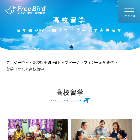
高校留学
留学費が安い国「フィジー」で高校留学
フィジー中学・高校留学SPFBトップページ
>
フィジー留学通信
>
留学コラム
>
高校留学
高校留学