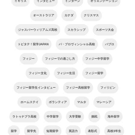
イギリス
インタビュー
インターン
オリエンテーション
オーストラリア
カナダ
クリスマス
ジャスパーウィリアムズ高校
スカラシップ
スポーツ大会
トビタテ！留学JAPAN
バ・プロヴィンシャル高校
パブロ
フィジー
フィジーでの過ごし方
フィジー中学留学
フィジー文化
フィジー生活
フィジー留学
フィジー留学生インタビュー
フィジー高校留学
フィリピン
ホームステイ
ボランティア
マルタ
マレーシア
ラトゥナブラ高校
中学留学
大学受験
挑戦
海外留学
留学
留学先
短期留学
英語力
表彰式
高校3年生