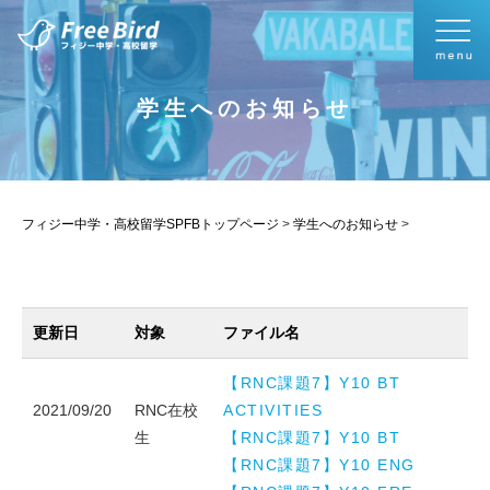
学生へのお知らせ
フィジー中学・高校留学SPFBトップページ
>
学生へのお知らせ
>
更新日
対象
ファイル名
【RNC課題7】Y10 BT
2021/09/20
RNC在校
ACTIVITIES
生
【RNC課題7】Y10 BT
【RNC課題7】Y10 ENG