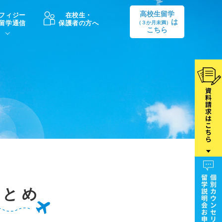
高校生留学
フィジー
在校生・
は
留学通信
保護者の方へ
（３か月未満）
こちら
卒業後の進路
生活情報
出願方法
中学・高校留学の費用Q&A
学生インタビュー（卒業生）
留学後の大学進学Q&A
まとめ