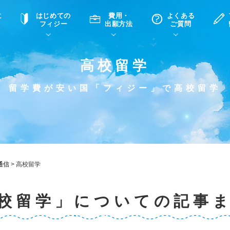
に
はじめての
費用・
よくある
フィジー
出願方法
ご質問
高校留学
て
A
P
中学・高校留学の意義
滞在先
高校留学
ホームステイQ&A
学生インタビュー（在校生）
留学費が安い国「フィジー」で高校留学
入学選考試験Q&A
通信
>
高校留学
校留学」についての記事