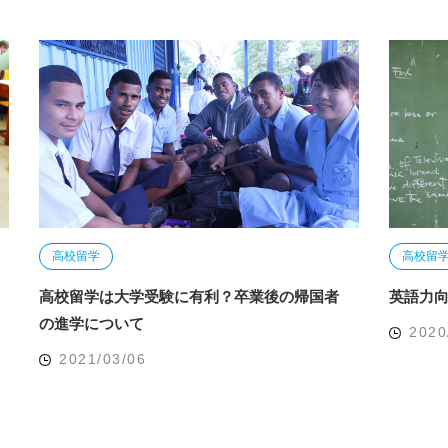
高校留学
高校留
高校留学は大学受験に有利？卒業後の帰国者
英語力
の進学について
2020
2021/03/06