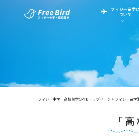
フィジー留学
ついて
フィジー留学につい
フィジー情報
中学留学
フィジーでの生活Q&
フィジー留学通信TO
現地高校Q&A
留学コラム
英語についてQ&A
フィジー中学・高校留学SPFBトップページ
>
フィジー留学
「高