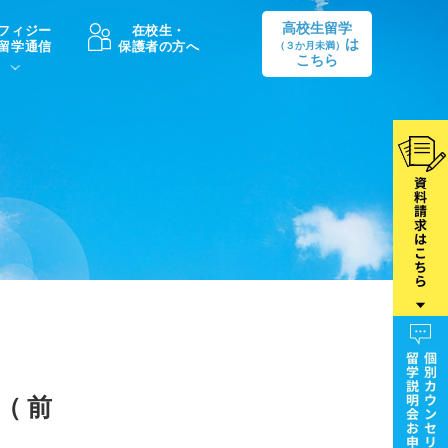
高校生留学
フィジー
在校生・
は
留学通信
保護者の方へ
（３か月未満）
こちら
卒業後の進路
生活情報
出願方法
中学・高校留学の費用Q&A
学生インタビュー（卒業生）
留学後の大学進学Q&A
（前