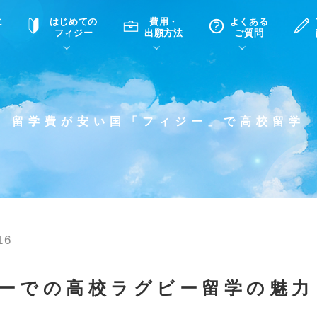
に
はじめての
費用・
よくある
フィジー
出願方法
ご質問
て
A
P
中学・高校留学の意義
滞在先
高校留学
ホームステイQ&A
学生インタビュー（在校生）
留学費が安い国「フィジー」で高校留学
入学選考試験Q&A
16
ーでの高校ラグビー留学の魅力