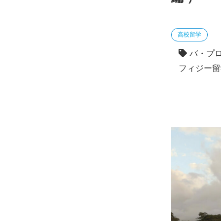
高校留学
バ・プ
フィジー留