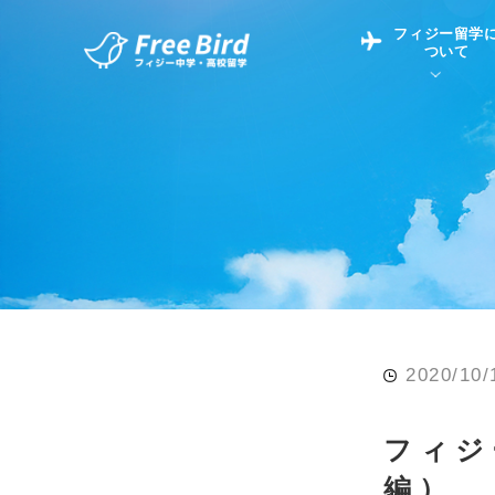
フィジー留学
ついて
フィジー留学につい
フィジー情報
中学留学
フィジーでの生活Q&
フィジー留学通信TO
現地高校Q&A
留学コラム
英語についてQ&A
2020/10/
フィジ
編）