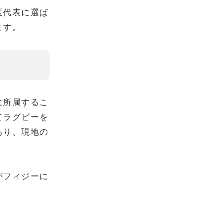
区代表に選ば
ます。
に所属するこ
てラグビーを
あり、現地の
がフィジーに