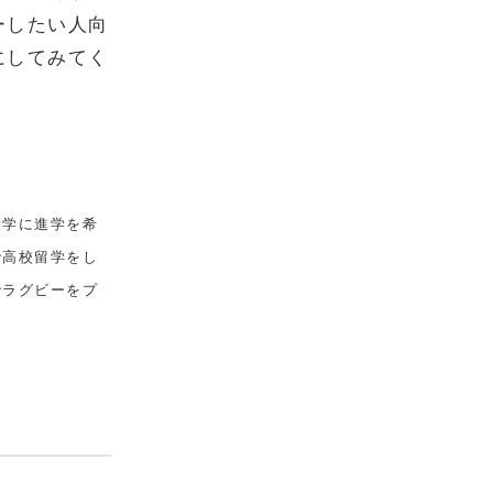
ーしたい人向
にしてみてく
大学に進学を希
で高校留学をし
でラグビーをプ