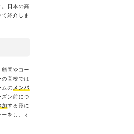
す。日本の高
いて紹介しま
、顧問やコー
ーの高校では
ームの
メンバ
ーズン前につ
参加
する形に
レーをし、オ