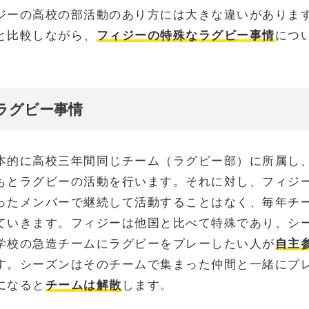
ジーの高校の部活動のあり方には大きな違いがありま
と比較しながら、
フィジーの特殊なラグビー事情
につ
ラグビー事情
本的に高校三年間同じチーム（ラグビー部）に所属し
もとラグビーの活動を行います。
それに対し、フィジ
ったメンバーで継続して活動することはなく、毎年チ
ていきます。フィジーは他国と比べて特殊であり、シ
学校の急造チームにラグビーをプレーしたい人が
自主
す。シーズンはそのチームで集まった仲間と一緒にプ
になると
チームは解散
します。