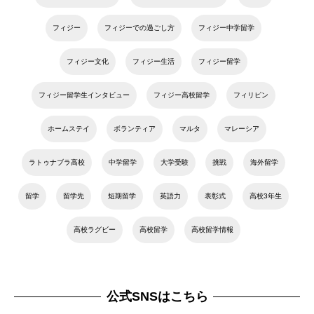
フィジー
フィジーでの過ごし方
フィジー中学留学
フィジー文化
フィジー生活
フィジー留学
フィジー留学生インタビュー
フィジー高校留学
フィリピン
ホームステイ
ボランティア
マルタ
マレーシア
ラトゥナブラ高校
中学留学
大学受験
挑戦
海外留学
留学
留学先
短期留学
英語力
表彰式
高校3年生
高校ラグビー
高校留学
高校留学情報
公式SNSはこちら