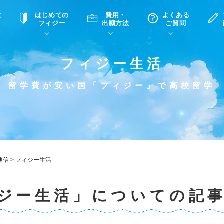
に
はじめての
費用・
よくある
フィジー
出願方法
ご質問
フィジー生活
て
A
P
中学・高校留学の意義
滞在先
高校留学
ホームステイQ&A
学生インタビュー（在校生）
留学費が安い国「フィジー」で高校留学
入学選考試験Q&A
通信
>
フィジー生活
ジー生活」についての記