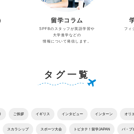
）
留学コラム
SPFBのスタッフが英語学習や
フィ
大学進学などの
情報について発信します。
タグ一覧
り
ご挨拶
イギリス
インタビュー
インターン
オリ
スカラシップ
スポーツ大会
トビタテ！留学JAPAN
バ・プ