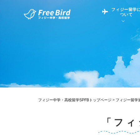
フィジー留学
ついて
フィジー留学につい
フィジー情報
中学留学
フィジーでの生活Q&
フィジー留学通信TO
現地高校Q&A
留学コラム
英語についてQ&A
フィジー中学・高校留学SPFBトップページ
>
フィジー留学
「フィ