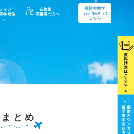
高校生留学
フィジー
在校生・
は
留学通信
保護者の方へ
（３か月未満）
こちら
卒業後の進路
生活情報
出願方法
中学・高校留学の費用Q&A
学生インタビュー（卒業生）
留学後の大学進学Q&A
事まとめ