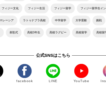
フィジー文化
フィジー生活
フィジー留学
フィジー留学生イン
マレーシア
ラトゥナブラ高校
中学留学
大学受験
挑戦
力
表彰式
高校3年生
高校ラグビー
高校留学
高校留
公式SNSはこちら
facebook
LINE
YouTube
In