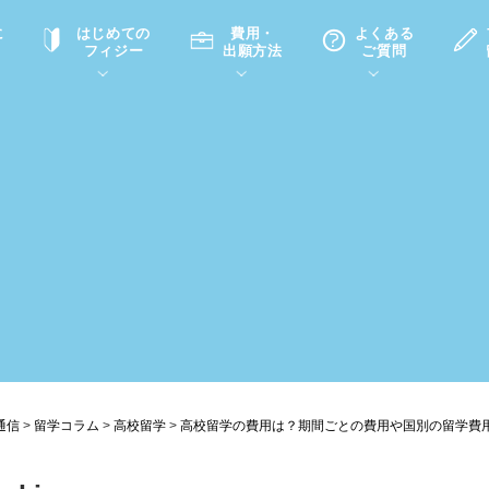
に
はじめての
費用・
よくある
フィジー
出願方法
ご質問
て
A
P
中学・高校留学の意義
滞在先
高校留学
ホームステイQ&A
学生インタビュー（在校生）
入学選考試験Q&A
通信
>
留学コラム
>
高校留学
>
高校留学の費用は？期間ごとの費用や国別の留学費