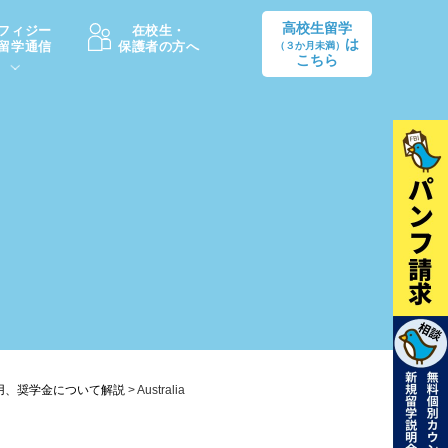
高校生留学
フィジー
在校生・
は
留学通信
保護者の方へ
（３か月未満）
こちら
卒業後の進路
生活情報
出願方法
中学・高校留学の費用Q&A
学生インタビュー（卒業生）
留学後の大学進学Q&A
用、奨学金について解説
>
Australia