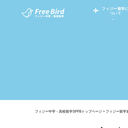
フィジー留学
ついて
フィジー留学につい
フィジー情報
中学留学
フィジーでの生活Q&
フィジー留学通信TO
現地高校Q&A
留学コラム
英語についてQ&A
フィジー中学・高校留学SPFBトップページ
>
フィジー留学