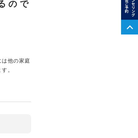
るので
には他の家庭
ます。