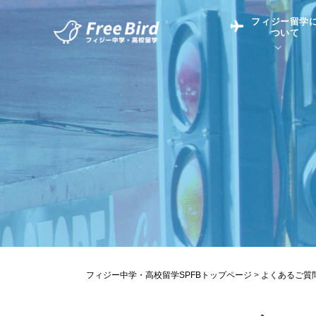
フィジー留学
ついて
フィジー留学につい
フィジー情報
中学留学
フィジーでの生活Q&
フィジー留学通信TO
現地高校Q&A
留学コラム
英語についてQ&A
フィジー中学・高校留学SPFBトップページ
>
よくあるご質