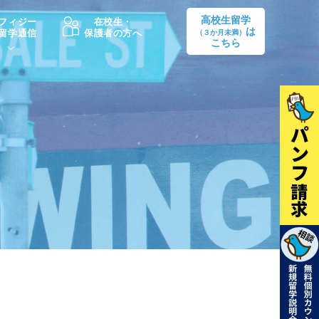
高校生留学
フィジー
在校生・
は
留学通信
保護者の方へ
（３か月未満）
こちら
卒業後の進路
生活情報
出願方法
中学・高校留学の費用Q&A
学生インタビュー（卒業生）
留学後の大学進学Q&A