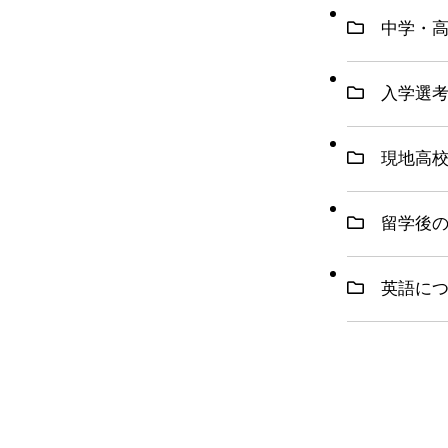
中学・高
入学選考
現地高校
留学後の
英語につ