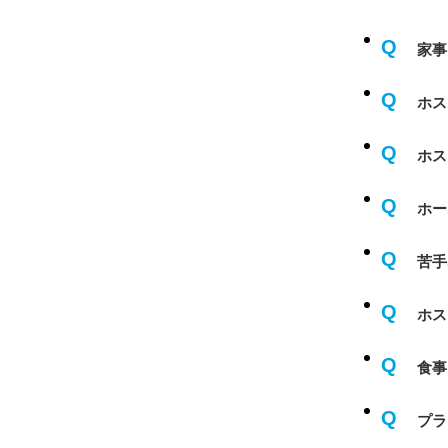
Q
家事
Q
ホス
Q
ホス
Q
ホー
Q
苦手
Q
ホス
Q
食事
Q
プラ