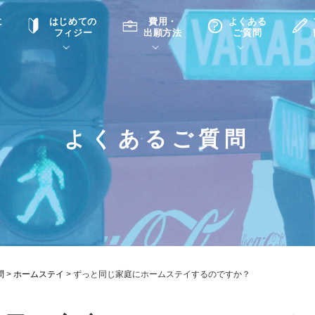
に
はじめての
費用・
よくある
フィジー
出願方法
ご質問
て
A
P
中学・高校留学の意義
滞在先
高校留学
ホームステイQ&A
学生インタビュー（在校生）
よくあるご質問
入学選考試験Q&A
問
>
ホームステイ
>
ずっと同じ家庭にホームステイするのですか？