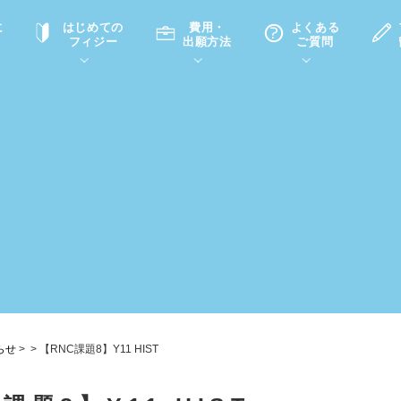
に
はじめての
費用・
よくある
フィジー
出願方法
ご質問
て
A
P
中学・高校留学の意義
滞在先
高校留学
ホームステイQ&A
学生インタビュー（在校生）
入学選考試験Q&A
らせ
>
>
【RNC課題8】Y11 HIST