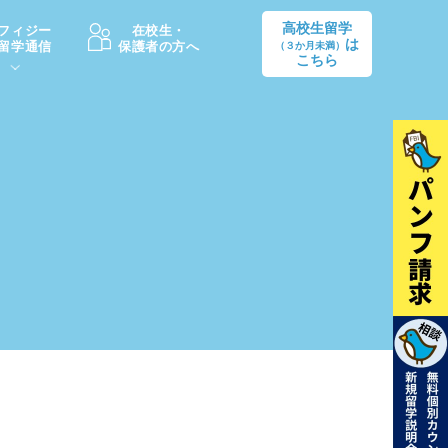
高校生留学
フィジー
在校生・
は
留学通信
保護者の方へ
（３か月未満）
こちら
卒業後の進路
生活情報
出願方法
中学・高校留学の費用Q&A
学生インタビュー（卒業生）
留学後の大学進学Q&A