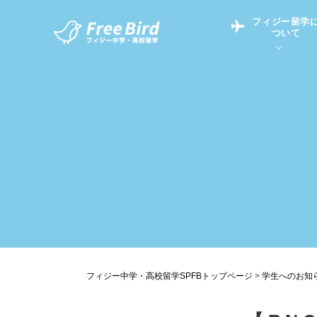
フィジー留学
ついて
フィジー留学につい
フィジー情報
中学留学
フィジーでの生活Q&
フィジー留学通信TO
現地高校Q&A
留学コラム
英語についてQ&A
フィジー中学・高校留学SPFBトップページ
>
学生へのお知