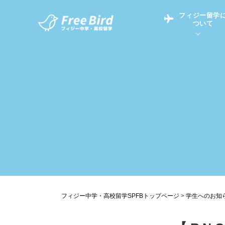
フィジー留学
ついて
フィジー留学につい
フィジー情報
中学留学
フィジーでの生活Q&
フィジー留学通信TO
現地高校Q&A
留学コラム
英語についてQ&A
フィジー中学・高校留学SPFBトップページ
>
学生へのお知