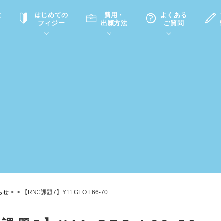
に
はじめての
費用・
よくある
フィジー
出願方法
ご質問
て
A
P
中学・高校留学の意義
滞在先
高校留学
ホームステイQ&A
学生インタビュー（在校生）
入学選考試験Q&A
らせ
>
>
【RNC課題7】Y11 GEO L66-70