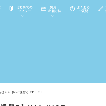
に
はじめての
費用・
よくある
フィジー
出願方法
ご質問
て
A
P
中学・高校留学の意義
滞在先
高校留学
ホームステイQ&A
学生インタビュー（在校生）
入学選考試験Q&A
らせ
>
>
【RNC課題5】Y11 HIST