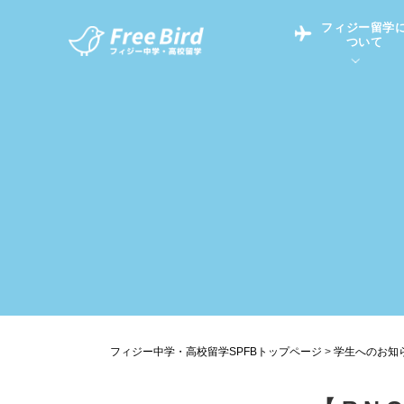
フィジー留学
ついて
フィジー留学につい
フィジー情報
中学留学
フィジーでの生活Q&
フィジー留学通信TO
現地高校Q&A
留学コラム
英語についてQ&A
フィジー中学・高校留学SPFBトップページ
>
学生へのお知