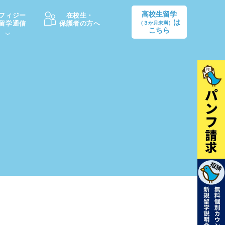
高校生留学
フィジー
在校生・
は
留学通信
保護者の方へ
（３か月未満）
こちら
卒業後の進路
生活情報
出願方法
中学・高校留学の費用Q&A
学生インタビュー（卒業生）
留学後の大学進学Q&A