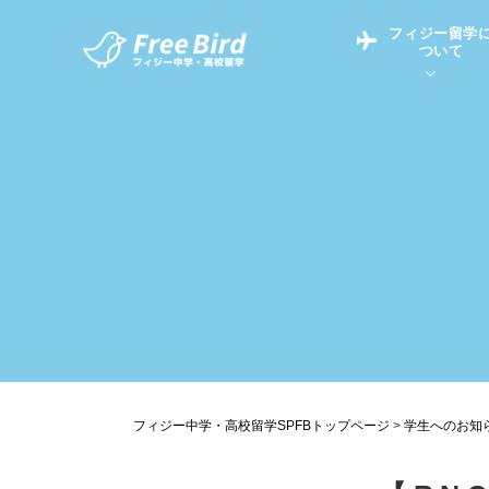
フィジー留学
ついて
フィジー留学につい
フィジー情報
中学留学
フィジーでの生活Q&
フィジー留学通信TO
現地高校Q&A
留学コラム
英語についてQ&A
フィジー中学・高校留学SPFBトップページ
>
学生へのお知