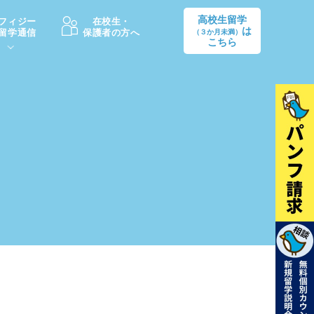
高校生留学
フィジー
在校生・
は
留学通信
保護者の方へ
（３か月未満）
こちら
卒業後の進路
生活情報
出願方法
中学・高校留学の費用Q&A
学生インタビュー（卒業生）
留学後の大学進学Q&A