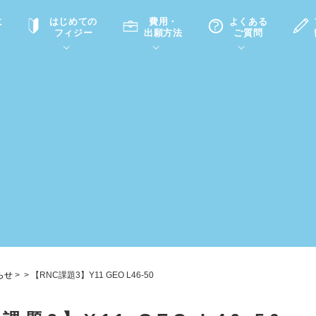
に
はじめての
費用・
よくある
フィジー
出願方法
ご質問
て
A
P
中学・高校留学の意義
滞在先
高校留学
ホームステイQ&A
学生インタビュー（在校生）
入学選考試験Q&A
らせ
>
>
【RNC課題3】Y11 GEO L46-50