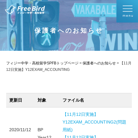
保護者へのお知らせ
フィジー中学・高校留学SPFBトップページ
>
保護者へのお知らせ
>
【11月
12日実施】Y12EXAM_ACCOUNTING
更新日
対象
ファイル名
【11月12日実施】
Y12EXAM_ACCOUNTING2(問題
2020/11/12
BP
用紙)
Year12
【11月12日実施】