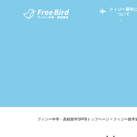
フィジー留学
ついて
フィジー留学につい
フィジー情報
中学留学
フィジーでの生活Q&
フィジー留学通信TO
現地高校Q&A
留学コラム
英語についてQ&A
フィジー中学・高校留学SPFBトップページ
>
フィジー留学