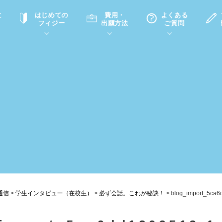
に
はじめての
費用・
よくある
フィジー
出願方法
ご質問
て
A
P
中学・高校留学の意義
滞在先
高校留学
ホームステイQ&A
学生インタビュー（在校生）
入学選考試験Q&A
通信
>
学生インタビュー（在校生）
>
必ず会話。これが秘訣！
>
blog_import_5ca6