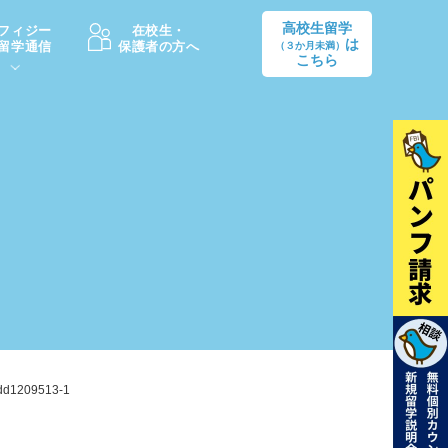
高校生留学
フィジー
在校生・
は
留学通信
保護者の方へ
（３か月未満）
こちら
卒業後の進路
生活情報
出願方法
中学・高校留学の費用Q&A
学生インタビュー（卒業生）
留学後の大学進学Q&A
dd1209513-1