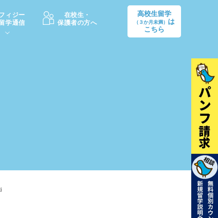
高校生留学
フィジー
在校生・
は
留学通信
保護者の方へ
（３か月未満）
こちら
卒業後の進路
生活情報
出願方法
中学・高校留学の費用Q&A
学生インタビュー（卒業生）
留学後の大学進学Q&A
i