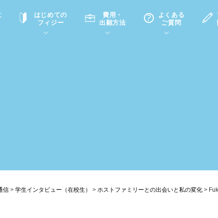
に
はじめての
費用・
よくある
フィジー
出願方法
ご質問
て
A
P
中学・高校留学の意義
滞在先
高校留学
ホームステイQ&A
学生インタビュー（在校生）
入学選考試験Q&A
通信
>
学生インタビュー（在校生）
>
ホストファミリーとの出会いと私の変化
>
Fuk