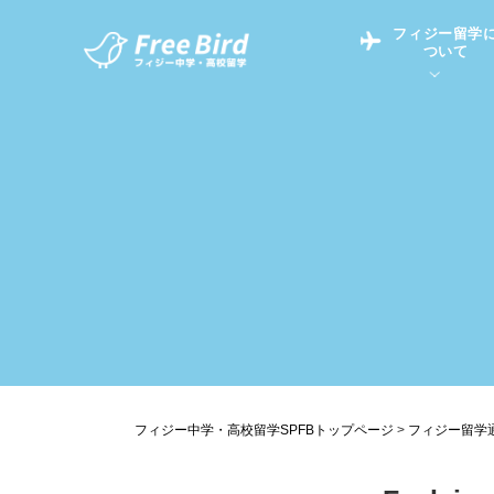
フィジー留学
ついて
フィジー留学につい
フィジー情報
中学留学
フィジーでの生活Q&
フィジー留学通信TO
現地高校Q&A
留学コラム
英語についてQ&A
フィジー中学・高校留学SPFBトップページ
>
フィジー留学