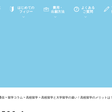
に
はじめての
費用・
よくある
フィジー
出願方法
ご質問
て
A
P
中学・高校留学の意義
滞在先
高校留学
ホームステイQ&A
学生インタビュー（在校生）
入学選考試験Q&A
通信
>
留学コラム
>
高校留学
>
高校留学と大学留学の違い！高校留学のメリットは