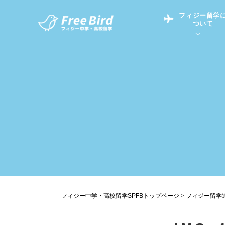
フィジー留学
ついて
フィジー留学につい
フィジー情報
中学留学
フィジーでの生活Q&
フィジー留学通信TO
現地高校Q&A
留学コラム
英語についてQ&A
フィジー中学・高校留学SPFBトップページ
>
フィジー留学