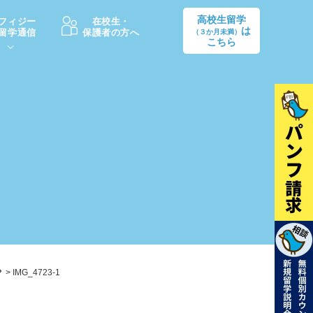
高校生留学
フィジー
在校生・
は
留学通信
保護者の方へ
（３か月未満）
こちら
卒業後の進路
生活情報
出願方法
中学・高校留学の費用Q&A
学生インタビュー（卒業生）
留学後の大学進学Q&A
？
>
IMG_4723-1