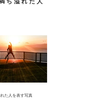
満ち溢れた人
溢れた人を表す写真