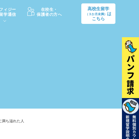
高校生留学
フィジー
在校生・
は
留学通信
保護者の方へ
（３か月未満）
こちら
卒業後の進路
生活情報
出願方法
中学・高校留学の費用Q&A
学生インタビュー（卒業生）
留学後の大学進学Q&A
に満ち溢れた人