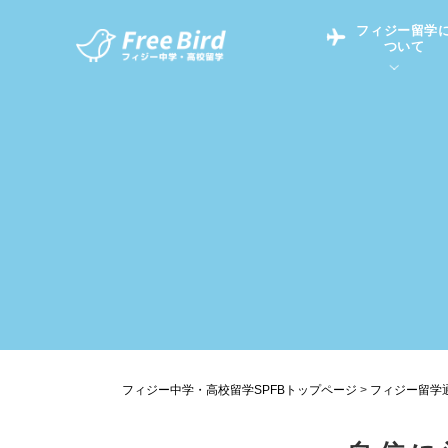
フィジー留学
ついて
フィジー留学につい
フィジー情報
中学留学
フィジーでの生活Q&
フィジー留学通信TO
現地高校Q&A
留学コラム
英語についてQ&A
フィジー中学・高校留学SPFBトップページ
>
フィジー留学