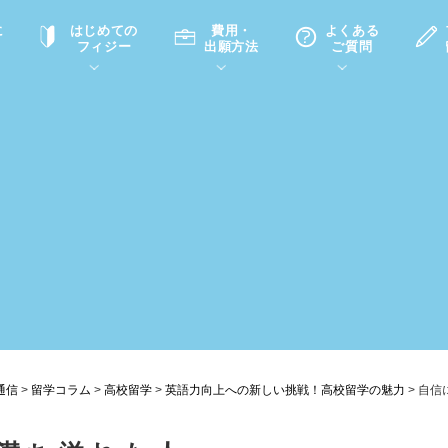
に
はじめての
費用・
よくある
フィジー
出願方法
ご質問
て
A
P
中学・高校留学の意義
滞在先
高校留学
ホームステイQ&A
学生インタビュー（在校生）
入学選考試験Q&A
通信
>
留学コラム
>
高校留学
>
英語力向上への新しい挑戦！高校留学の魅力
>
自信