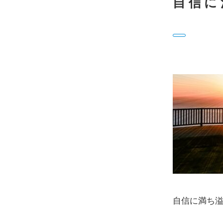
自信に
自信に満ち