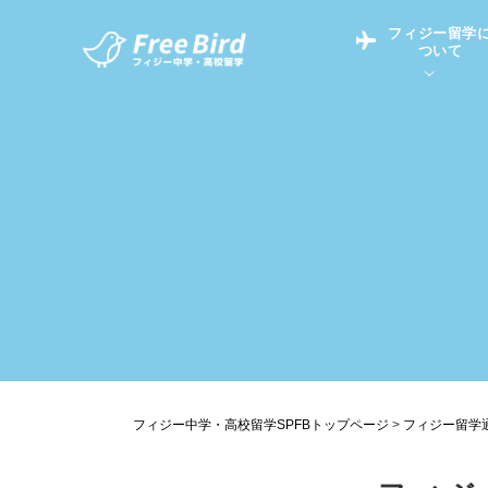
フィジー留学
ついて
フィジー留学につい
フィジー情報
中学留学
フィジーでの生活Q&
フィジー留学通信TO
現地高校Q&A
留学コラム
英語についてQ&A
フィジー中学・高校留学SPFBトップページ
>
フィジー留学