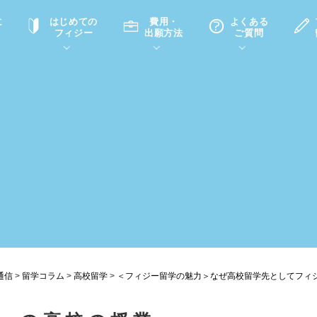
に
はじめての
費用・
よくある
フィジー
出願方法
ご質問
て
A
P
中学・高校留学の意義
滞在先
高校留学
ホームステイQ&A
学生インタビュー（在校生）
入学選考試験Q&A
通信
>
留学コラム
>
高校留学
>
＜フィジー留学の魅力＞なぜ高校留学先としてフィ