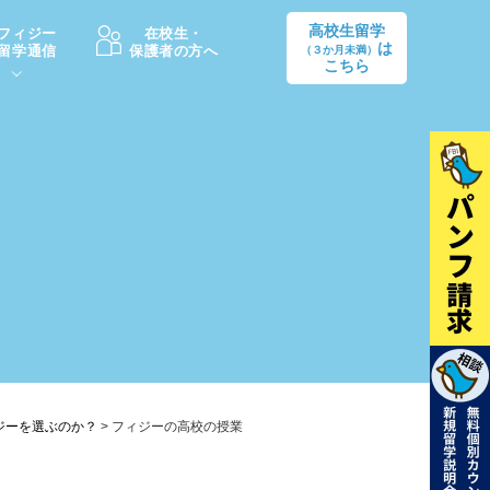
高校生留学
フィジー
在校生・
は
留学通信
保護者の方へ
（３か月未満）
こちら
卒業後の進路
生活情報
出願方法
中学・高校留学の費用Q&A
学生インタビュー（卒業生）
留学後の大学進学Q&A
ジーを選ぶのか？
>
フィジーの高校の授業