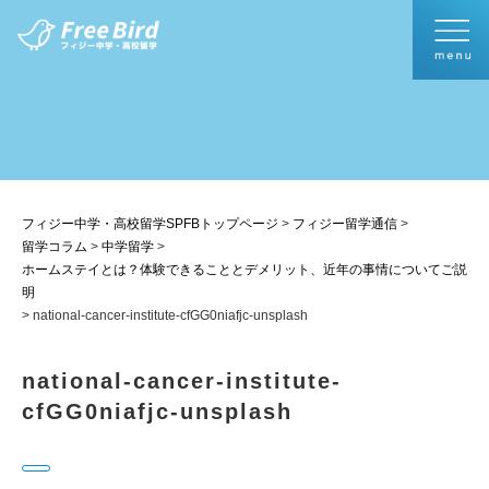
フィジー中学・高校留学SPFBトップページ
>
フィジー留学通信
>
留学コラム
>
中学留学
>
ホームステイとは？体験できることとデメリット、近年の事情についてご説
明
>
national-cancer-institute-cfGG0niafjc-unsplash
national-cancer-institute-
cfGG0niafjc-unsplash