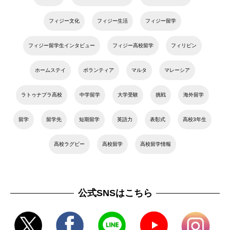
フィジー文化
フィジー生活
フィジー留学
フィジー留学生インタビュー
フィジー高校留学
フィリピン
ホームステイ
ボランティア
マルタ
マレーシア
ラトゥナブラ高校
中学留学
大学受験
挑戦
海外留学
留学
留学先
短期留学
英語力
表彰式
高校3年生
高校ラグビー
高校留学
高校留学情報
公式SNSはこちら