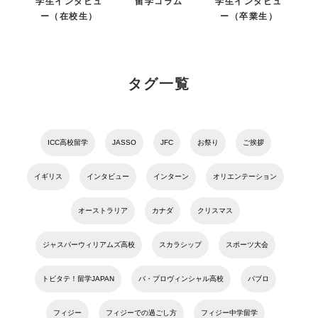
学生インタビュ
留学コラム
学生インタビュ
ー（在校生）
ー（卒業生）
タグ一覧
ICC高校留学
JASSO
JFC
お祭り
ご挨拶
イギリス
インタビュー
インターン
オリエンテーション
オーストラリア
カナダ
クリスマス
ジャスパーウィリアムズ高校
スカラシップ
スポーツ大会
トビタテ！留学JAPAN
バ・プロヴィンシャル高校
パブロ
フィジー
フィジーでの過ごし方
フィジー中学留学