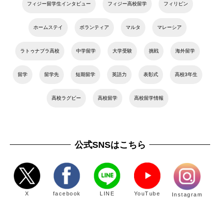
フィジー留学生インタビュー
フィジー高校留学
フィリピン
ホームステイ
ボランティア
マルタ
マレーシア
ラトゥナブラ高校
中学留学
大学受験
挑戦
海外留学
留学
留学先
短期留学
英語力
表彰式
高校3年生
高校ラグビー
高校留学
高校留学情報
公式SNSはこちら
X
facebook
LINE
YouTube
Instagram