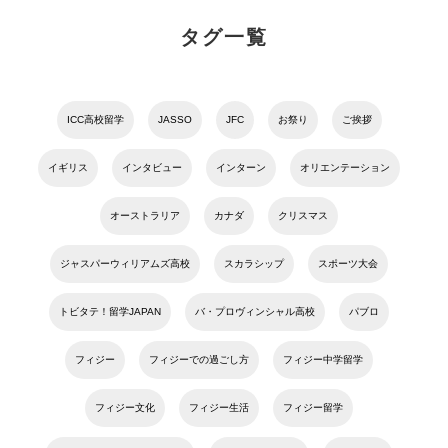
タグ一覧
ICC高校留学
JASSO
JFC
お祭り
ご挨拶
イギリス
インタビュー
インターン
オリエンテーション
オーストラリア
カナダ
クリスマス
ジャスパーウィリアムズ高校
スカラシップ
スポーツ大会
トビタテ！留学JAPAN
バ・プロヴィンシャル高校
パブロ
フィジー
フィジーでの過ごし方
フィジー中学留学
フィジー文化
フィジー生活
フィジー留学