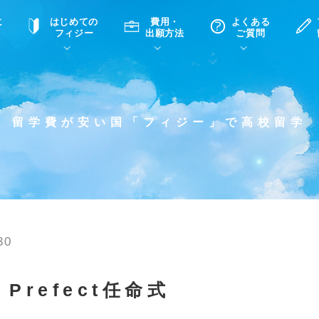
に
はじめての
費用・
よくある
フィジー
出願方法
ご質問
て
A
P
中学・高校留学の意義
滞在先
高校留学
ホームステイQ&A
学生インタビュー（在校生）
留学費が安い国「フィジー」で高校留学
入学選考試験Q&A
30
Prefect任命式