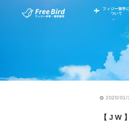
フィジー留学
ついて
フィジー留学につい
フィジー情報
中学留学
フィジーでの生活Q&
フィジー留学通信TO
現地高校Q&A
留学コラム
英語についてQ&A
2020/01/
【JW】