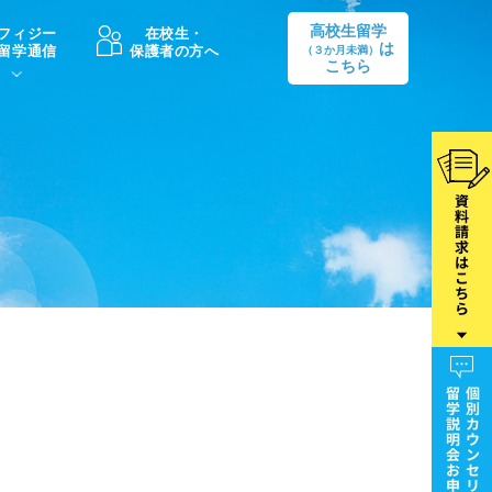
高校生留学
フィジー
在校生・
は
留学通信
保護者の方へ
（３か月未満）
こちら
卒業後の進路
生活情報
出願方法
中学・高校留学の費用Q&A
学生インタビュー（卒業生）
留学後の大学進学Q&A