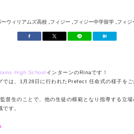
パーウィリアムズ高校
フィジー
フィジー中学留学
フィジ
liams High School
インターンのRinaです！
では、1月28日に行われたPrefect 任命式の様子を
tとは監督生のことで、他の生徒の模範となり指導する立
職です。
o