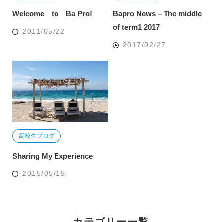
Welcome to Ba Pro!
Bapro News – The middle
of term1 2017
2011/05/22
2017/02/27
高校生ブログ
Sharing My Experience
2015/05/15
カテゴリー一覧