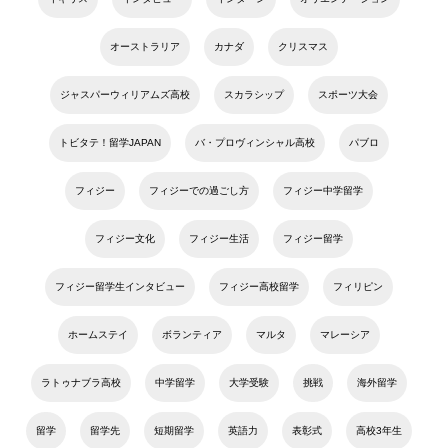
オーストラリア
カナダ
クリスマス
ジャスパーウィリアムズ高校
スカラシップ
スポーツ大会
トビタテ！留学JAPAN
バ・プロヴィンシャル高校
パブロ
フィジー
フィジーでの過ごし方
フィジー中学留学
フィジー文化
フィジー生活
フィジー留学
フィジー留学生インタビュー
フィジー高校留学
フィリピン
ホームステイ
ボランティア
マルタ
マレーシア
ラトゥナブラ高校
中学留学
大学受験
挑戦
海外留学
留学
留学先
短期留学
英語力
表彰式
高校3年生