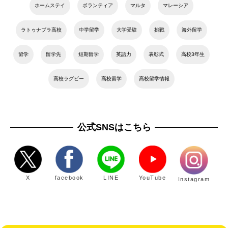
ホームステイ
ボランティア
マルタ
マレーシア
ラトゥナブラ高校
中学留学
大学受験
挑戦
海外留学
留学
留学先
短期留学
英語力
表彰式
高校3年生
高校ラグビー
高校留学
高校留学情報
公式SNSはこちら
X
facebook
LINE
YouTube
Instagram