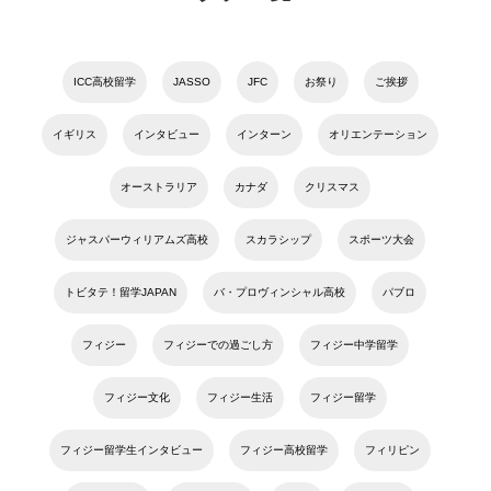
ICC高校留学
JASSO
JFC
お祭り
ご挨拶
イギリス
インタビュー
インターン
オリエンテーション
オーストラリア
カナダ
クリスマス
ジャスパーウィリアムズ高校
スカラシップ
スポーツ大会
トビタテ！留学JAPAN
バ・プロヴィンシャル高校
パブロ
フィジー
フィジーでの過ごし方
フィジー中学留学
フィジー文化
フィジー生活
フィジー留学
フィジー留学生インタビュー
フィジー高校留学
フィリピン