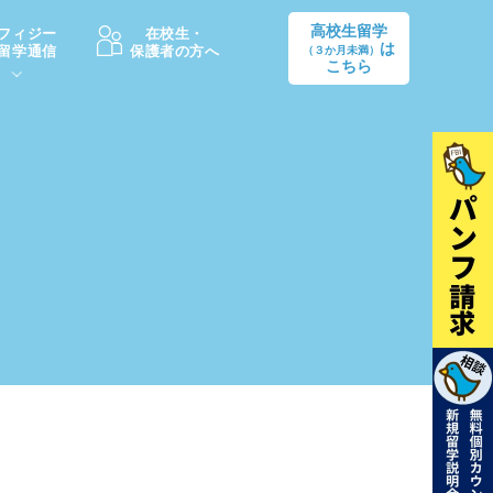
高校生留学
フィジー
在校生・
は
留学通信
保護者の方へ
（３か月未満）
こちら
卒業後の進路
生活情報
出願方法
中学・高校留学の費用Q&A
学生インタビュー（卒業生）
留学後の大学進学Q&A