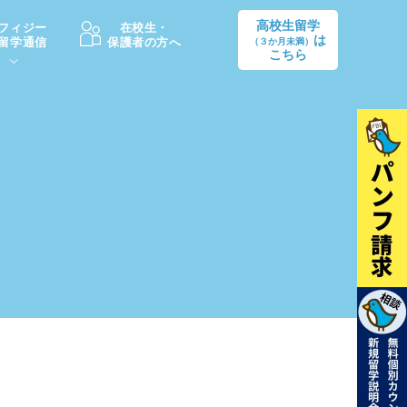
高校生留学
フィジー
在校生・
は
留学通信
保護者の方へ
（３か月未満）
こちら
卒業後の進路
生活情報
出願方法
中学・高校留学の費用Q&A
学生インタビュー（卒業生）
留学後の大学進学Q&A