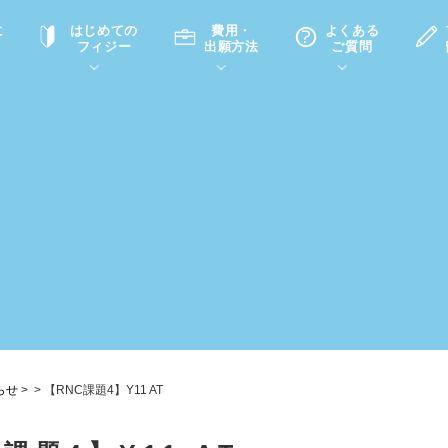
に
はじめての
費用・
よくある
フィジー
出願方法
ご質問
て
A
P
中学・高校留学の意義
滞在先
高校留学
ホームステイQ&A
学生インタビュー（在校生）
入学選考試験Q&A
らせ
>
>
【RNC課題4】Y11 AT