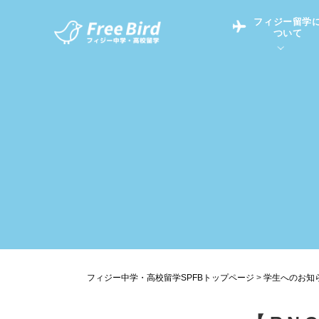
フィジー留学
ついて
フィジー留学につい
フィジー情報
中学留学
フィジーでの生活Q&
フィジー留学通信TO
現地高校Q&A
留学コラム
英語についてQ&A
フィジー中学・高校留学SPFBトップページ
>
学生へのお知