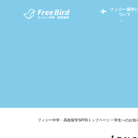
フィジー留学
ついて
フィジー留学につい
フィジー情報
中学留学
フィジーでの生活Q&
フィジー留学通信TO
現地高校Q&A
留学コラム
英語についてQ&A
フィジー中学・高校留学SPFBトップページ
>
学生へのお知