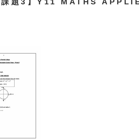
課題3】Y11 MATHS APPLI