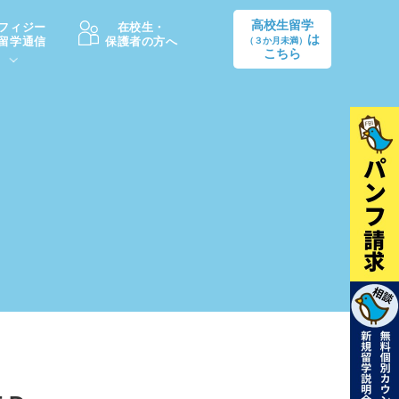
高校生留学
フィジー
在校生・
は
留学通信
保護者の方へ
（３か月未満）
こちら
卒業後の進路
生活情報
出願方法
中学・高校留学の費用Q&A
学生インタビュー（卒業生）
留学後の大学進学Q&A