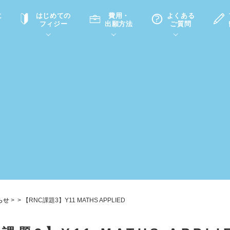
に
はじめての
費用・
よくある
フィジー
出願方法
ご質問
て
A
P
中学・高校留学の意義
滞在先
高校留学
ホームステイQ&A
学生インタビュー（在校生）
入学選考試験Q&A
らせ
>
>
【RNC課題3】Y11 MATHS APPLIED