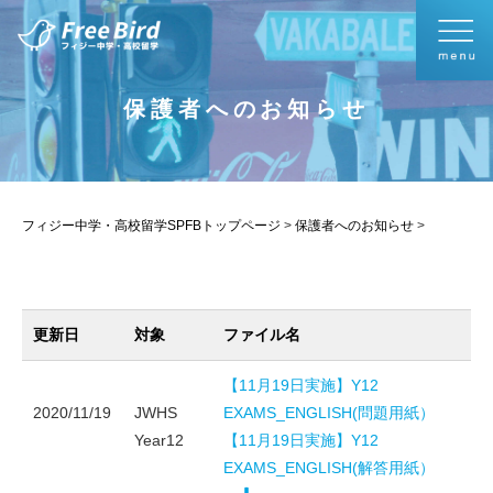
保護者へのお知らせ
フィジー中学・高校留学SPFBトップページ
>
保護者へのお知らせ
>
更新日
対象
ファイル名
【11月19日実施】Y12
2020/11/19
JWHS
EXAMS_ENGLISH(問題用紙）
Year12
【11月19日実施】Y12
EXAMS_ENGLISH(解答用紙）