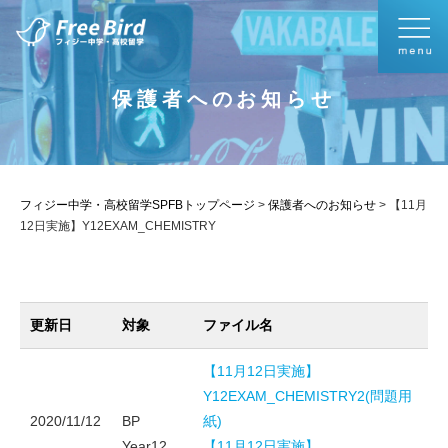
保護者へのお知らせ
フィジー中学・高校留学SPFBトップページ
>
保護者へのお知らせ
>
【11月
12日実施】Y12EXAM_CHEMISTRY
更新日
対象
ファイル名
【11月12日実施】
Y12EXAM_CHEMISTRY2(問題用
2020/11/12
BP
紙)
Year12
【11月12日実施】