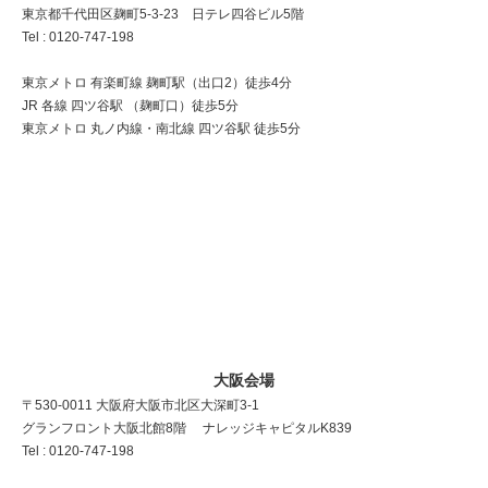
東京都千代田区麹町5-3-23 日テレ四谷ビル5階
Tel : 0120-747-198
東京メトロ 有楽町線 麹町駅（出口2）徒歩4分
JR 各線 四ツ谷駅 （麹町口）徒歩5分
東京メトロ 丸ノ内線・南北線 四ツ谷駅 徒歩5分
大阪会場
〒530-0011 大阪府大阪市北区大深町3-1
グランフロント大阪北館8階 ナレッジキャピタルK839
Tel : 0120-747-198