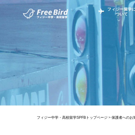
フィジー留学
ついて
フィジー留学につい
フィジー情報
中学留学
フィジーでの生活Q&
フィジー留学通信TO
現地高校Q&A
留学コラム
英語についてQ&A
フィジー中学・高校留学SPFBトップページ
>
保護者へのお