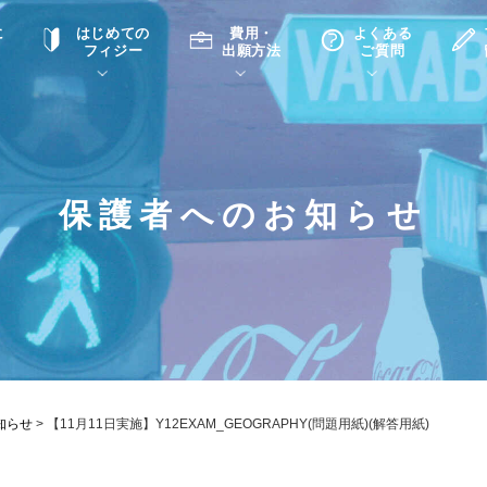
に
はじめての
費用・
よくある
フィジー
出願方法
ご質問
て
A
P
中学・高校留学の意義
滞在先
高校留学
ホームステイQ&A
学生インタビュー（在校生）
保護者へのお知らせ
入学選考試験Q&A
知らせ
>
【11月11日実施】Y12EXAM_GEOGRAPHY(問題用紙)(解答用紙)