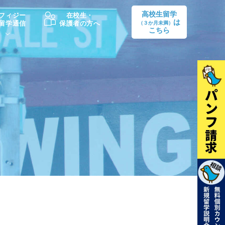
高校生留学
フィジー
在校生・
は
留学通信
保護者の方へ
（３か月未満）
こちら
卒業後の進路
生活情報
出願方法
中学・高校留学の費用Q&A
学生インタビュー（卒業生）
留学後の大学進学Q&A