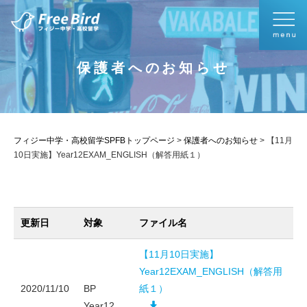
保護者へのお知らせ
フィジー中学・高校留学SPFBトップページ
>
保護者へのお知らせ
>
【11月
10日実施】Year12EXAM_ENGLISH（解答用紙１）
更新日
対象
ファイル名
【11月10日実施】
Year12EXAM_ENGLISH（解答用
2020/11/10
BP
紙１）
Year12