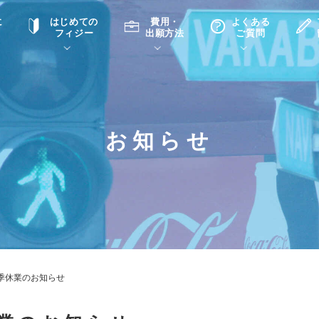
に
はじめての
費用・
よくある
フィジー
出願方法
ご質問
て
A
P
中学・高校留学の意義
滞在先
高校留学
ホームステイQ&A
学生インタビュー（在校生）
お知らせ
入学選考試験Q&A
季休業のお知らせ