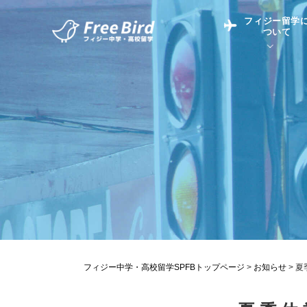
フィジー留学
ついて
フィジー留学につい
フィジー情報
中学留学
フィジーでの生活Q&
フィジー留学通信TO
現地高校Q&A
留学コラム
英語についてQ&A
フィジー中学・高校留学SPFBトップページ
>
お知らせ
>
夏