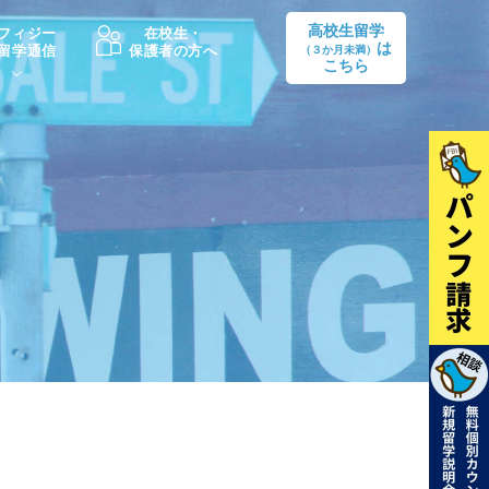
高校生留学
フィジー
在校生・
は
留学通信
保護者の方へ
（３か月未満）
こちら
卒業後の進路
生活情報
出願方法
中学・高校留学の費用Q&A
学生インタビュー（卒業生）
留学後の大学進学Q&A