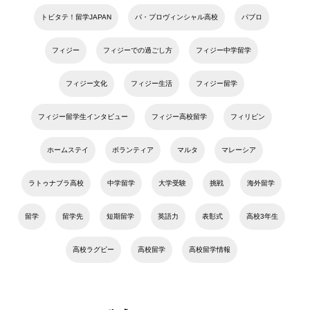
トビタテ！留学JAPAN
バ・プロヴィンシャル高校
パブロ
フィジー
フィジーでの過ごし方
フィジー中学留学
フィジー文化
フィジー生活
フィジー留学
フィジー留学生インタビュー
フィジー高校留学
フィリピン
ホームステイ
ボランティア
マルタ
マレーシア
ラトゥナブラ高校
中学留学
大学受験
挑戦
海外留学
留学
留学先
短期留学
英語力
表彰式
高校3年生
高校ラグビー
高校留学
高校留学情報