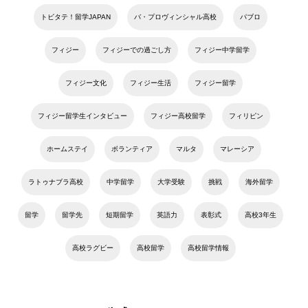
トビタテ！留学JAPAN
バ・プロヴィンシャル高校
パブロ
フィジー
フィジーでの過ごし方
フィジー中学留学
フィジー文化
フィジー生活
フィジー留学
フィジー留学生インタビュー
フィジー高校留学
フィリピン
ホームステイ
ボランティア
マルタ
マレーシア
ラトゥナブラ高校
中学留学
大学受験
挑戦
海外留学
留学
留学先
短期留学
英語力
表彰式
高校3年生
高校ラグビー
高校留学
高校留学情報