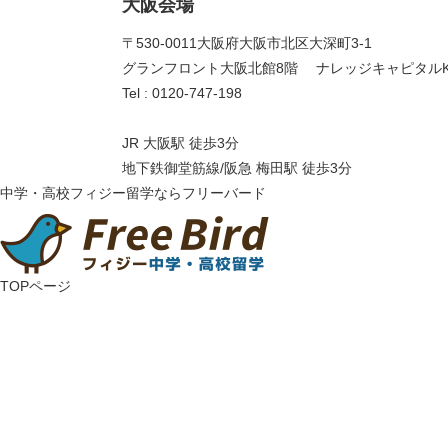
大阪会場
〒530-0011 大阪府大阪市北区大深町3-1
グランフロント大阪北館8階 ナレッジキャピタルK
Tel : 0120-747-198
JR 大阪駅 徒歩3分
地下鉄御堂筋線/阪急 梅田駅 徒歩3分
中学・高校フィジー留学ならフリーバード
TOPページ
フィジー留学について
・学校情報
・中学・高校留学の意義
・卒業後の進路
はじめてのフィジー