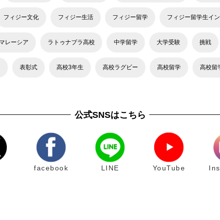
フィジー文化
フィジー生活
フィジー留学
フィジー留学生イン
マレーシア
ラトゥナブラ高校
中学留学
大学受験
挑戦
力
表彰式
高校3年生
高校ラグビー
高校留学
高校留
公式SNSはこちら
facebook
LINE
YouTube
In