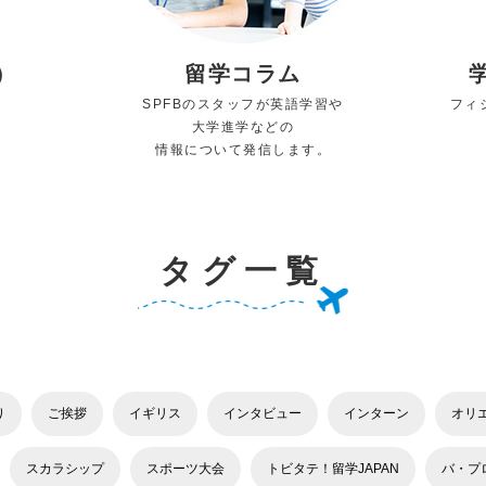
）
留学コラム
SPFBのスタッフが英語学習や
フィ
大学進学などの
情報について発信します。
タグ一覧
り
ご挨拶
イギリス
インタビュー
インターン
オリ
スカラシップ
スポーツ大会
トビタテ！留学JAPAN
バ・プ