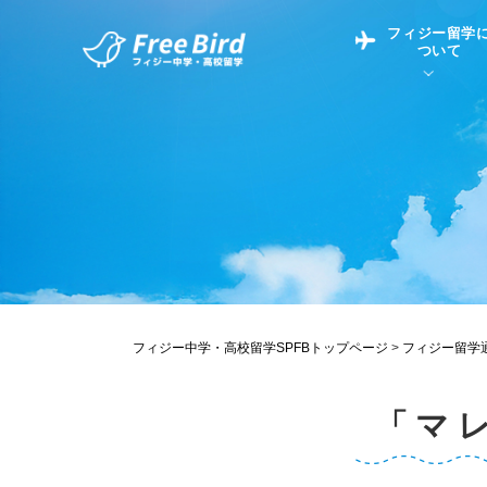
フィジー留学
ついて
フィジー留学につい
フィジー情報
中学留学
フィジーでの生活Q&
フィジー留学通信TO
現地高校Q&A
留学コラム
英語についてQ&A
フィジー中学・高校留学SPFBトップページ
>
フィジー留学
「マ