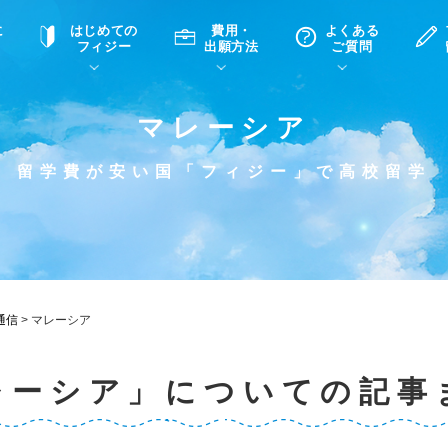
に
はじめての
費用・
よくある
フィジー
出願方法
ご質問
マレーシア
て
A
P
中学・高校留学の意義
滞在先
高校留学
ホームステイQ&A
学生インタビュー（在校生）
留学費が安い国「フィジー」で高校留学
入学選考試験Q&A
通信
>
マレーシア
レーシア」についての記事