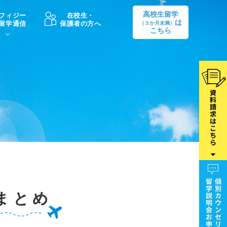
高校生留学
フィジー
在校生・
は
留学通信
保護者の方へ
（３か月未満）
こちら
卒業後の進路
生活情報
出願方法
中学・高校留学の費用Q&A
学生インタビュー（卒業生）
留学後の大学進学Q&A
まとめ