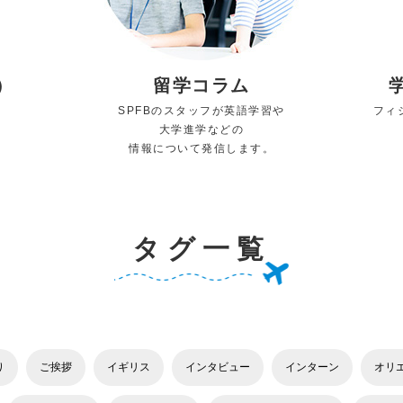
）
留学コラム
SPFBのスタッフが英語学習や
フィ
大学進学などの
情報について発信します。
タグ一覧
り
ご挨拶
イギリス
インタビュー
インターン
オリ