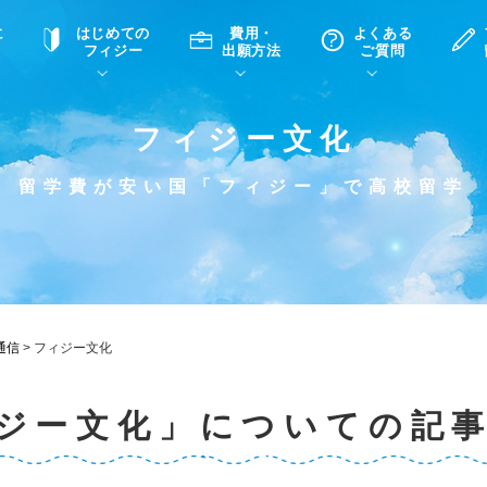
に
はじめての
費用・
よくある
フィジー
出願方法
ご質問
フィジー文化
て
A
P
中学・高校留学の意義
滞在先
高校留学
ホームステイQ&A
学生インタビュー（在校生）
留学費が安い国「フィジー」で高校留学
入学選考試験Q&A
通信
>
フィジー文化
ジー文化」についての記