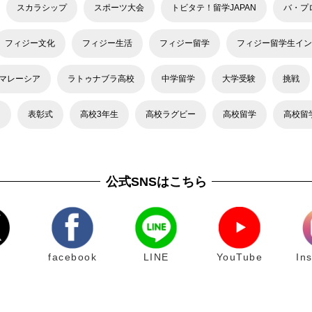
スカラシップ
スポーツ大会
トビタテ！留学JAPAN
バ・プ
フィジー文化
フィジー生活
フィジー留学
フィジー留学生イン
マレーシア
ラトゥナブラ高校
中学留学
大学受験
挑戦
力
表彰式
高校3年生
高校ラグビー
高校留学
高校留
公式SNSはこちら
facebook
LINE
YouTube
In