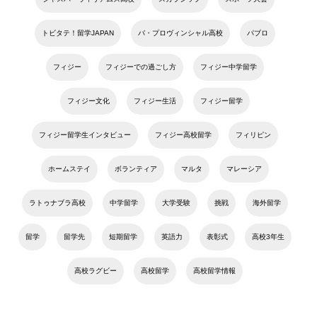
トビタテ！留学JAPAN
バ・プロヴィンシャル高校
パブロ
フィジー
フィジーでの過ごし方
フィジー中学留学
フィジー文化
フィジー生活
フィジー留学
フィジー留学生インタビュー
フィジー高校留学
フィリピン
ホームステイ
ボランティア
マルタ
マレーシア
ラトゥナブラ高校
中学留学
大学受験
挑戦
海外留学
留学
留学先
短期留学
英語力
表彰式
高校3年生
高校ラグビー
高校留学
高校留学情報