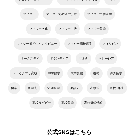
フィジー
フィジーでの過ごし方
フィジー中学留学
フィジー文化
フィジー生活
フィジー留学
フィジー留学生インタビュー
フィジー高校留学
フィリピン
ホームステイ
ボランティア
マルタ
マレーシア
ラトゥナブラ高校
中学留学
大学受験
挑戦
海外留学
留学
留学先
短期留学
英語力
表彰式
高校3年生
高校ラグビー
高校留学
高校留学情報
公式SNSはこちら