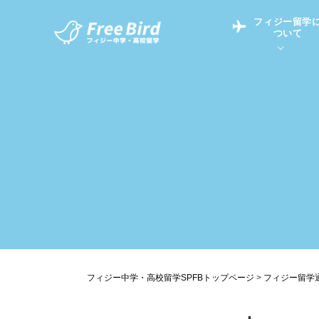
フィジー留学
ついて
フィジー留学につい
フィジー情報
中学留学
フィジーでの生活Q&
フィジー留学通信TO
現地高校Q&A
留学コラム
英語についてQ&A
フィジー中学・高校留学SPFBトップページ
>
フィジー留学