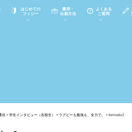
に
はじめての
費用・
よくある
フィジー
出願方法
ご質問
て
A
P
中学・高校留学の意義
滞在先
高校留学
ホームステイQ&A
学生インタビュー（在校生）
入学選考試験Q&A
通信
>
学生インタビュー（在校生）
>
ラグビーも勉強も、全力で。
>
kensaku2