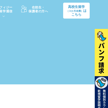
高校生留学
フィジー
在校生・
は
留学通信
保護者の方へ
（３か月未満）
こちら
卒業後の進路
生活情報
出願方法
中学・高校留学の費用Q&A
学生インタビュー（卒業生）
留学後の大学進学Q&A