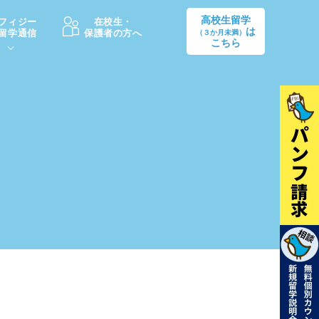
高校生留学
フィジー
在校生・
は
留学通信
保護者の方へ
（３か月未満）
こちら
卒業後の進路
生活情報
出願方法
中学・高校留学の費用Q&A
学生インタビュー（卒業生）
留学後の大学進学Q&A