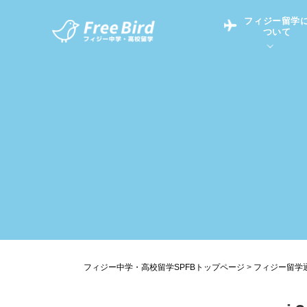
フィジー留学
ついて
フィジー留学につい
フィジー情報
中学留学
フィジーでの生活Q&
フィジー留学通信TO
現地高校Q&A
留学コラム
英語についてQ&A
フィジー中学・高校留学SPFBトップページ
>
フィジー留学