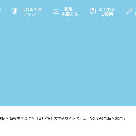
に
はじめての
費用・
よくある
フィジー
出願方法
ご質問
て
A
P
中学・高校留学の意義
滞在先
高校留学
ホームステイQ&A
学生インタビュー（在校生）
入学選考試験Q&A
通信
>
高校生ブログ
>
【Ba Pro】大学受験インタビューVol.3 Aomi編
>
aomi3